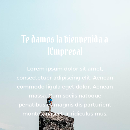
Te damos la bienvenida a
[Empresa]
Lorem ipsum dolor sit amet,
consectetuer adipiscing elit. Aenean
commodo ligula eget dolor. Aenean
massa. Cum sociis natoque
penatibus et magnis dis parturient
montes, nascetur ridiculus mus.