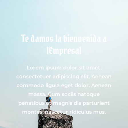
Te damos la bienvenida a
[Empresa]
Lorem ipsum dolor sit amet,
consectetuer adipiscing elit. Aenean
commodo ligula eget dolor. Aenean
massa. Cum sociis natoque
penatibus et magnis dis parturient
montes, nascetur ridiculus mus.